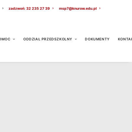
zadzwoń: 32 235 27 39
msp7@knurow.edu.pl
OMOC
ODDZIAŁ PRZEDSZKOLNY
DOKUMENTY
KONTA