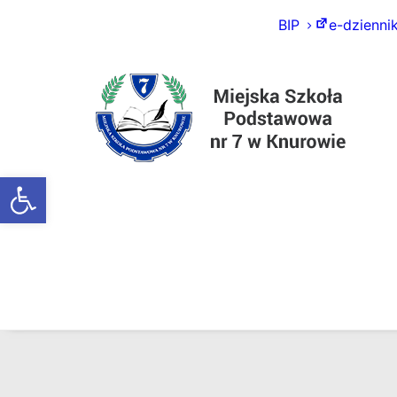
BIP
e-dzienni
Otwórz pasek narzędzi