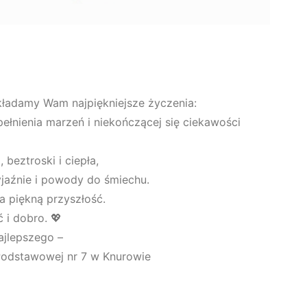
kładamy Wam najpiękniejsze życzenia:
ełnienia marzeń i niekończącej się ciekawości
beztroski i ciepła,
jaźnie i powody do śmiechu.
na piękną przyszłość.
 i dobro. 💖
ajlepszego –
 Podstawowej nr 7 w Knurowie