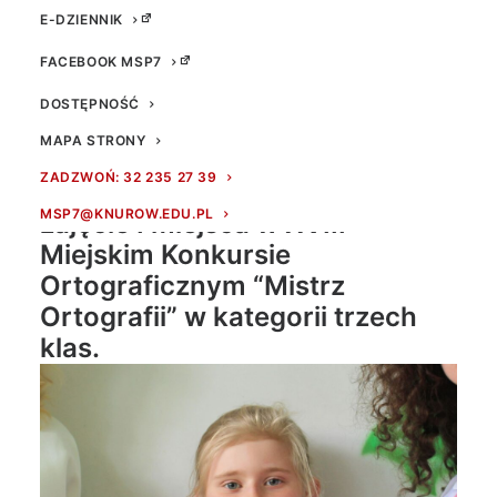
E-DZIENNIK
FACEBOOK MSP7
DOSTĘPNOŚĆ
MAPA STRONY
ZADZWOŃ: 32 235 27 39
Gratulacje dla Nadii Latoń za
MSP7@KNUROW.EDU.PL
zajęcie I miejsca w XVIII
Miejskim Konkursie
Ortograficznym “Mistrz
Ortografii” w kategorii trzech
klas.