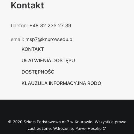
Kontakt
telefon:
+48 32 235 27 39
email:
msp7@knurow.edu.pl
KONTAKT
UŁATWIENIA DOSTĘPU
DOSTĘPNOŚĆ
KLAUZULA INFORMACYJNA RODO
© 2020 Szkoła Podstawowa nr 7 w Knurowie. Wszystkie prawa
zastrzeżone. Wdrożenie:
Paweł Heczko