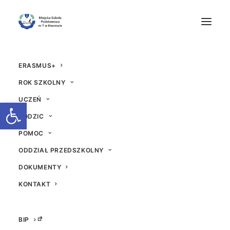
ERASMUS+
ROK SZKOLNY
UCZEŃ
Otwórz pasek narzędzi
RODZIC
POMOC
Brawo Nadia !
ODDZIAŁ PRZEDSZKOLNY
DOKUMENTY
12 KWIETNIA 2018
|
W
AKTUALNOŚCI
|
PRZEZ
ADM
KONTAKT
BIP