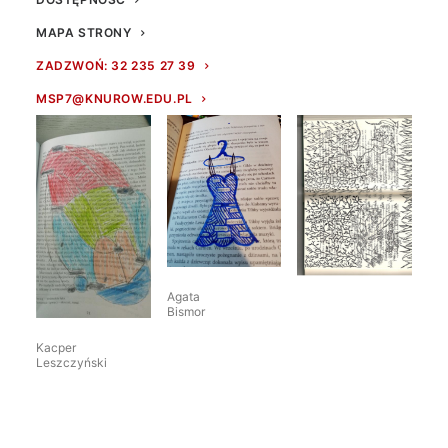
MAPA STRONY
Julia
Julia
ZADZWOŃ: 32 235 27 39
Świerczyńska
Świerczyńska
MSP7@KNUROW.EDU.PL
Agata
Bismor
Kacper
Leszczyński