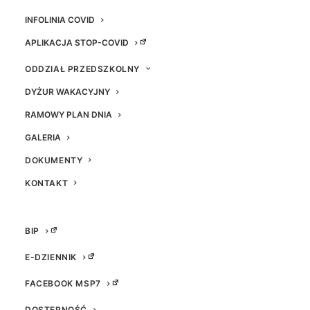
INFOLINIA COVID
APLIKACJA STOP-COVID
ODDZIAŁ PRZEDSZKOLNY
DYŻUR WAKACYJNY
Agata
Szymon
Bismor
Denisz
RAMOWY PLAN DNIA
Alicja
GALERIA
Moczoł
DOKUMENTY
KONTAKT
BIP
E-DZIENNIK
FACEBOOK MSP7
Szymon
Denisz
DOSTĘPNOŚĆ