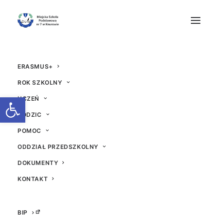
ERASMUS+
ROK SZKOLNY
Otwórz pasek narzędzi
UCZEŃ
RODZIC
Bezpieczeństwo na dr
POMOC
odze- oddziały przed
ODDZIAŁ PRZEDSZKOLNY
szkolne
DOKUMENTY
KONTAKT
24 WRZEŚNIA 2024
|
W
AKTUALNOŚCI
|
PRZEZ
BEATA
BIP