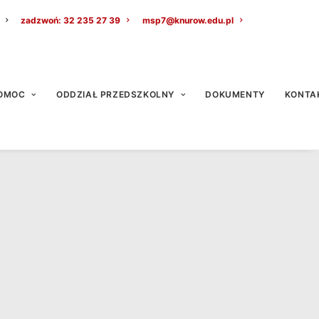
zadzwoń: 32 235 27 39
msp7@knurow.edu.pl
OMOC
ODDZIAŁ PRZEDSZKOLNY
DOKUMENTY
KONTA