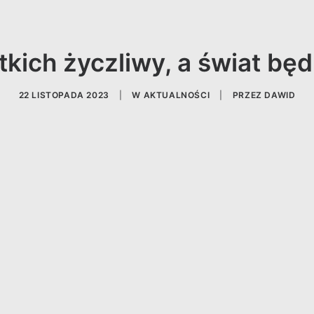
kich życzliwy, a świat bę
22 LISTOPADA 2023
|
W
AKTUALNOŚCI
|
PRZEZ
DAWID