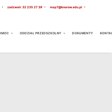
zadzwoń: 32 235 27 39
msp7@knurow.edu.pl
OMOC
ODDZIAŁ PRZEDSZKOLNY
DOKUMENTY
KONTA