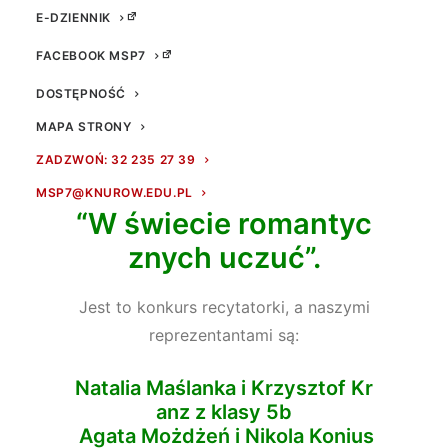
E-DZIENNIK
FACEBOOK MSP7
DOSTĘPNOŚĆ
MAPA STRONY
Kolejny konkurs, w którym uczestniczą
ZADZWOŃ: 32 235 27 39
nasi uczniowie nosi tytuł
MSP7@KNUROW.EDU.PL
“W świecie romantyc
znych uczuć”.
Jest to konkurs recytatorki, a naszymi
reprezentantami są:
Natalia Maślanka i Krzysztof Kr
anz z klasy 5b
Agata Możdżeń i Nikola Konius