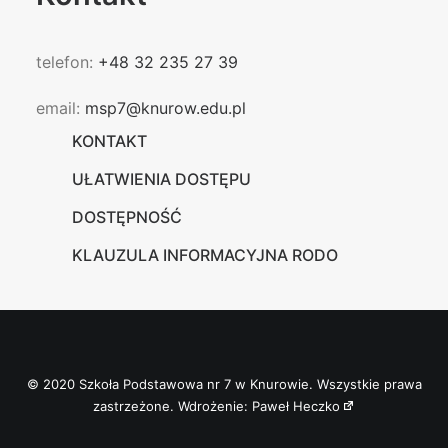
telefon:
+48 32 235 27 39
email:
msp7@knurow.edu.pl
KONTAKT
UŁATWIENIA DOSTĘPU
DOSTĘPNOŚĆ
KLAUZULA INFORMACYJNA RODO
© 2020 Szkoła Podstawowa nr 7 w Knurowie. Wszystkie prawa
zastrzeżone. Wdrożenie:
Paweł Heczko